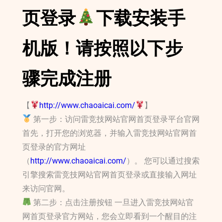
页登录
下载安装手
机版！请按照以下步
骤完成注册
【
http://www.chaoaicai.com/
】
第一步：访问雷竞技网站官网首页登录平台官网
首先，打开您的浏览器，并输入雷竞技网站官网首
页登录的官方网址
（
http://www.chaoaicai.com/
）。 您可以通过搜索
引擎搜索雷竞技网站官网首页登录或直接输入网址
来访问官网。
第二步：点击注册按钮 一旦进入雷竞技网站官
网首页登录官方网站，您会立即看到一个醒目的注