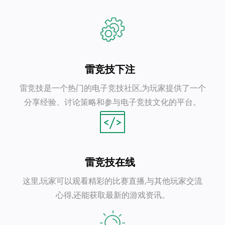
雷竞技下注
雷竞技是一个热门的电子竞技社区,为玩家提供了一个
分享经验、讨论策略和参与电子竞技文化的平台。
雷竞技在线
这里,玩家可以观看精彩的比赛直播,与其他玩家交流
心得,还能获取最新的游戏资讯。