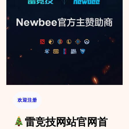
欢迎注册
雷竞技网站官网首