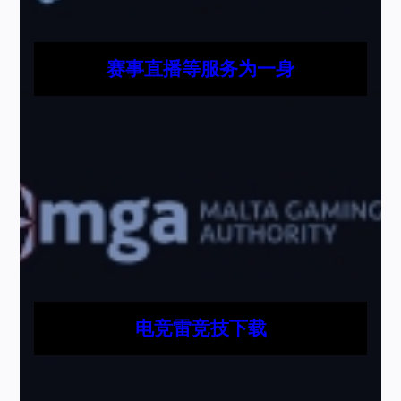
赛事直播等服务为一身
电竞雷竞技下载