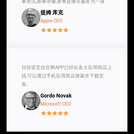
事资讯,赛事录像,赛事直播等服务为一身
提姆 库克
Apple CEO
目前雷竞技官网APP已经在各大应用商店上
线,可以通过手机应用商店搜索并下载安
装。
Gordo Novak
Microsoft CEO