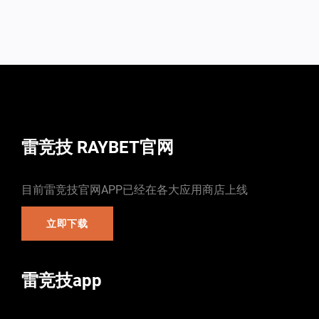
雷竞技 RAYBET官网
目前雷竞技官网APP已经在各大应用商店上线
立即下载
雷竞技app