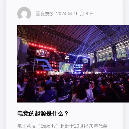
雷竞技
2024 年 10 月 3 日
电竞的起源是什么？
电子竞技（Esports）起源于20世纪70年代至