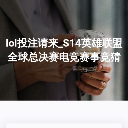
lol投注请来_S14英雄联盟
全球总决赛电竞赛事竞猜