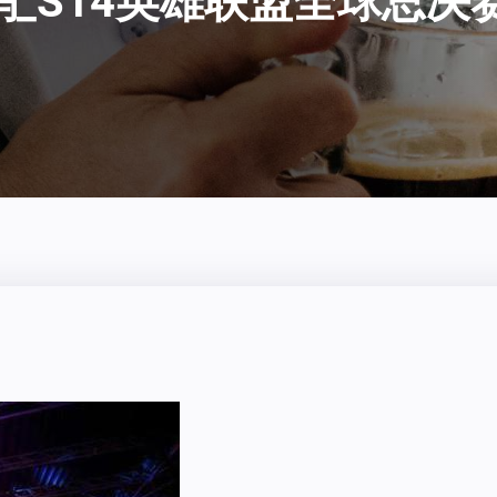
吗_S14英雄联盟全球总