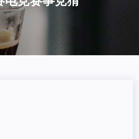
决赛电竞赛事竞猜