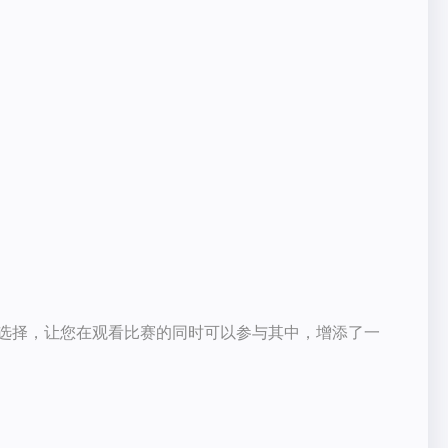
选择，让您在观看比赛的同时可以参与其中，增添了一