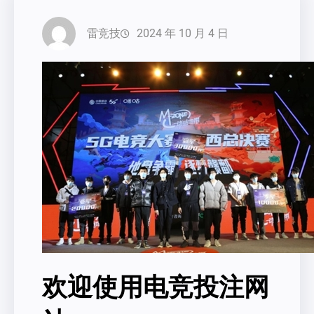
雷竞技
2024 年 10 月 4 日
欢迎使用电竞投注网