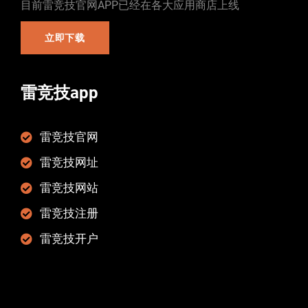
目前雷竞技官网APP已经在各大应用商店上线
立即下载
雷竞技app
雷竞技官网
雷竞技网址
雷竞技网站
雷竞技注册
雷竞技开户