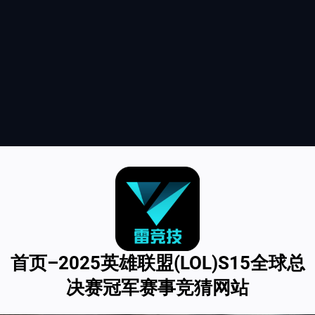
首页–2025英雄联盟(LOL)S15全球总
决赛冠军赛事竞猜网站