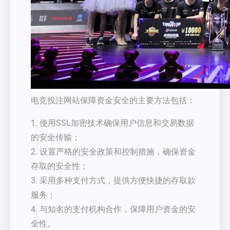
电竞投注网站保障资金安全的主要方法包括：
1. 使用SSL加密技术确保用户信息和交易数据
的安全传输；
2. 设置严格的安全政策和控制措施，确保资金
存取的安全性；
3. 采用多种支付方式，提供方便快捷的存取款
服务；
4. 与知名的支付机构合作，保障用户资金的安
全性。