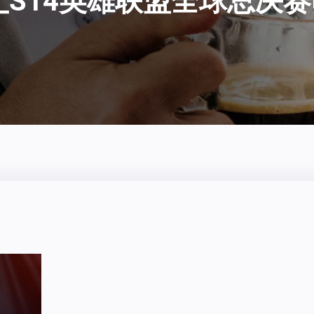
博_S14英雄联盟全球总决