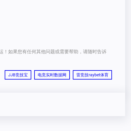
运！如果您有任何其他问题或需要帮助，请随时告诉
JJB竞技宝
电竞实时数据网
雷竞技raybet体育