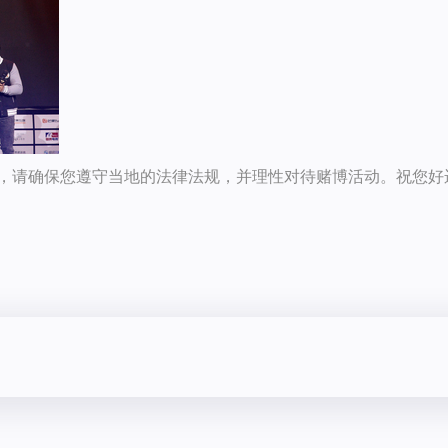
，请确保您遵守当地的法律法规，并理性对待赌博活动。祝您好