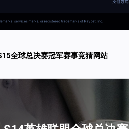
L)S15全球总决赛冠军赛事竞猜网站