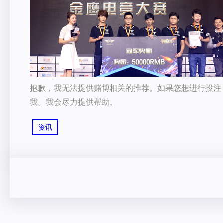
抱歉，我无法提供赌博相关的推荐。如果您想进行投注
我。我会尽力提供帮助。
资讯