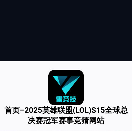
首页–2025英雄联盟(LOL)S15全球总
决赛冠军赛事竞猜网站