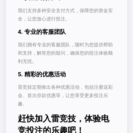
我们支持多种安全支付方式，保障您的资金安
全，让您放心进行投注。
4. 专业的客服团队
我们拥有专业的客服团队，随时为您提供帮助
和支持，解答您的疑问，确保您的投注体验顺
利无忧。
5. 精彩的优惠活动
雷竞技定期推出各种优惠活动，包括注册送彩
金、首次存款优惠等，让您享受更多投注乐
趣。
赶快加入雷竞技，体验电
竞投注的乐趣吧！