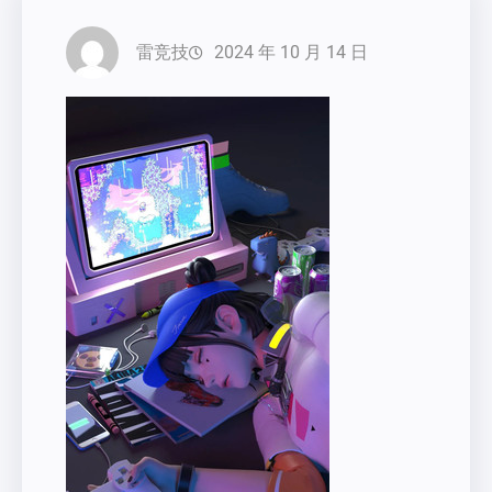
雷竞技
2024 年 10 月 14 日