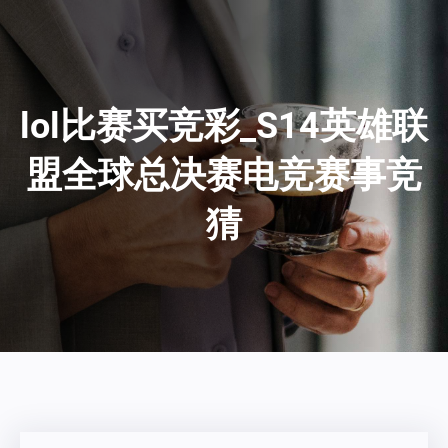
lol比赛买竞彩_S14英雄联
盟全球总决赛电竞赛事竞
猜