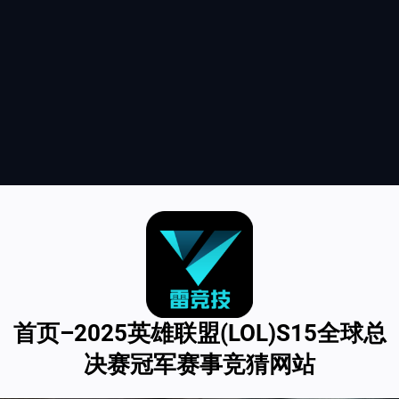
首页–2025英雄联盟(LOL)S15全球总
决赛冠军赛事竞猜网站