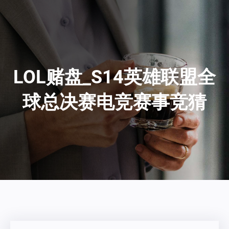
LOL赌盘_S14英雄联盟全
球总决赛电竞赛事竞猜