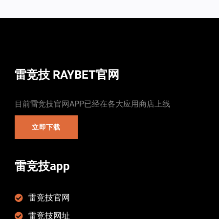
雷竞技 RAYBET官网
目前雷竞技官网APP已经在各大应用商店上线
立即下载
雷竞技app
雷竞技官网
雷竞技网址