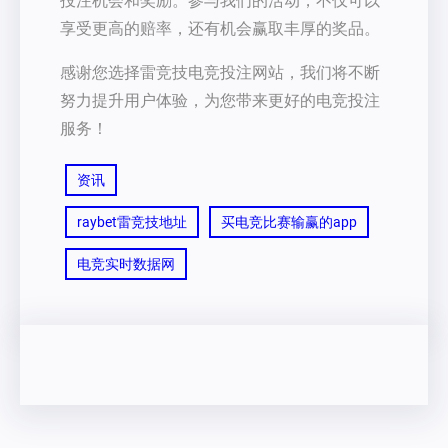
投注机会和奖励。参与我们的活动，不仅可以
享受更高的赔率，还有机会赢取丰厚的奖品。
感谢您选择雷竞技电竞投注网站，我们将不断
努力提升用户体验，为您带来更好的电竞投注
服务！
资讯
raybet雷竞技地址
买电竞比赛输赢的app
电竞实时数据网