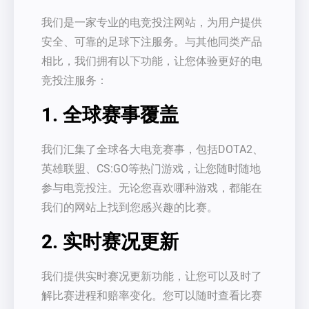
我们是一家专业的电竞投注网站，为用户提供
安全、可靠的足球下注服务。与其他同类产品
相比，我们拥有以下功能，让您体验更好的电
竞投注服务：
1. 全球赛事覆盖
我们汇集了全球各大电竞赛事，包括DOTA2、
英雄联盟、CS:GO等热门游戏，让您随时随地
参与电竞投注。无论您喜欢哪种游戏，都能在
我们的网站上找到您感兴趣的比赛。
2. 实时赛况更新
我们提供实时赛况更新功能，让您可以及时了
解比赛进程和赔率变化。您可以随时查看比赛