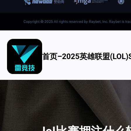
跳
至
内
首页–2025英雄联盟(LO
容