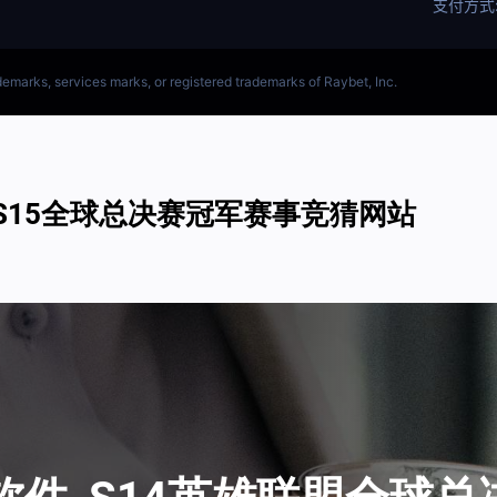
L)S15全球总决赛冠军赛事竞猜网站