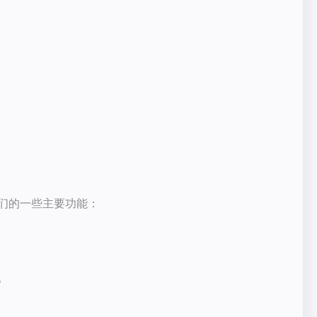
们的一些主要功能：
。