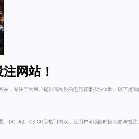
投注网站！
网站，专注于为用户提供高品质的电竞赛事投注体验。以下是我
DOTA2、CS:GO等热门游戏，让用户可以随时随地参与投注