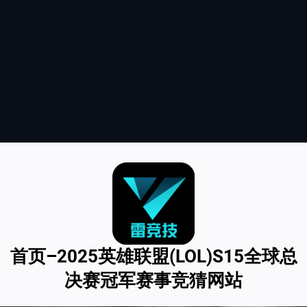
首页–2025英雄联盟(LOL)S15全球总
决赛冠军赛事竞猜网站