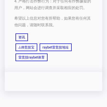
4. 严格打击作弊行为：对于任何有作弊嫌疑的
用户，网站会进行调查并采取相应的处罚。
希望以上信息对您有所帮助，如果您有任何其
他问题，请随时联系我。
资讯
JJB竞技宝
raybet雷竞技地址
雷竞技raybet体育