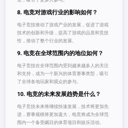
8. 电竞对游戏行业的影响如何？
电子竞技推动了游戏产业的发展，促进了游戏
技术的创新和升级，提高了游戏的品质和竞技
性，推动了整个行业的发展。
9. 电竞在全球范围内的地位如何？
电子竞技在全球范围内受到越来越多人的关注
和支持，成为一个新兴的体育赛事类型，吸引
了全球各地玩家和观众的参与。
10. 电竞的未来发展趋势是什么？
电子竞技未来将继续快速发展，技术将更加先
进，赛事规模将更加庞大，电竞将成为全球范
围内一个备受瞩目的体育项目和娱乐活动。