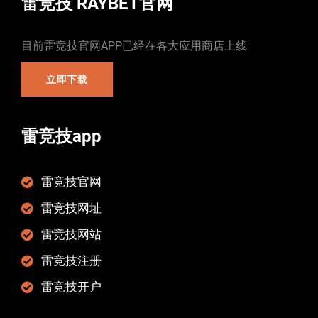
雷竞技 RAYBET官网
目前雷竞技官网APP已经在各大应用商店上线
立即下载
雷竞技app
雷竞技官网
雷竞技网址
雷竞技网站
雷竞技注册
雷竞技开户