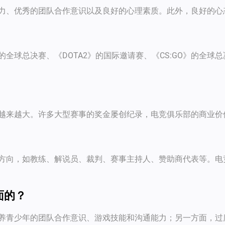
力、优秀的团队合作意识以及良好的心理素质。此外，良好的心
全球总决赛、《DOTA2》的国际邀请赛、《CS:GO》的全球
越来越大。许多大型赛事的奖金屡创纪录，电竞俱乐部的商业价
方向，如教练、解说员、裁判、赛事主持人、赞助商代表等。电
面的？
养青少年的团队合作意识、游戏技能和沟通能力；另一方面，过