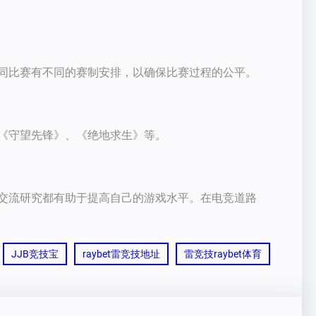
同比赛有不同的赛制安排，以确保比赛过程的公平。
《守望先锋》、《绝地求生》等。
交流研究都有助于提高自己的游戏水平。在电竞道路
JJB竞技宝
raybet雷竞技地址
雷竞技raybet体育