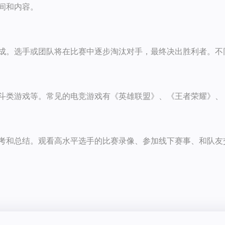
间和内容。
成。选手或团队将在比赛中逐步淘汰对手，最终决出胜利者。不
斗类游戏等。常见的电竞游戏有《英雄联盟》、《王者荣耀》、
考和总结。观看高水平选手的比赛录像、参加线下赛事、和队友