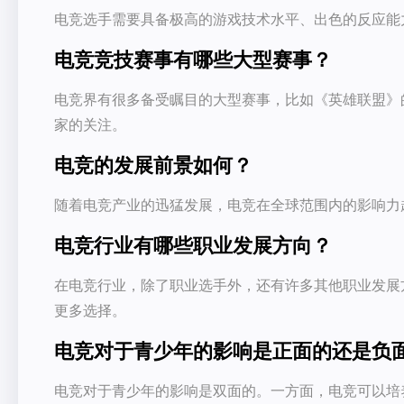
电竞选手需要具备极高的游戏技术水平、出色的反应能
电竞竞技赛事有哪些大型赛事？
电竞界有很多备受瞩目的大型赛事，比如《英雄联盟》的
家的关注。
电竞的发展前景如何？
随着电竞产业的迅猛发展，电竞在全球范围内的影响力
电竞行业有哪些职业发展方向？
在电竞行业，除了职业选手外，还有许多其他职业发展
更多选择。
电竞对于青少年的影响是正面的还是负
电竞对于青少年的影响是双面的。一方面，电竞可以培