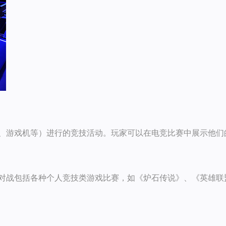
、游戏机等）进行的竞技活动。玩家可以在电竞比赛中展示他们
对战包括各种个人竞技类游戏比赛，如《炉石传说》、《英雄联