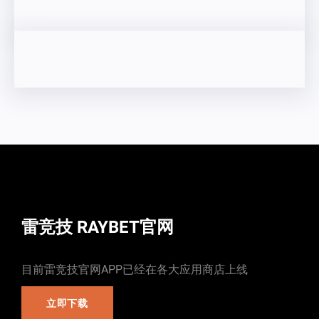
雷竞技 RAYBET官网
目前雷竞技官网APP已经在各大应用商店上线
立即下载