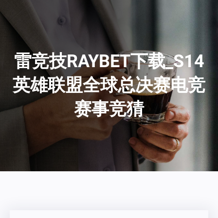
雷竞技RAYBET下载_S14
英雄联盟全球总决赛电竞
赛事竞猜