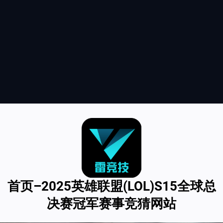
首页–2025英雄联盟(LOL)S15全球总
决赛冠军赛事竞猜网站