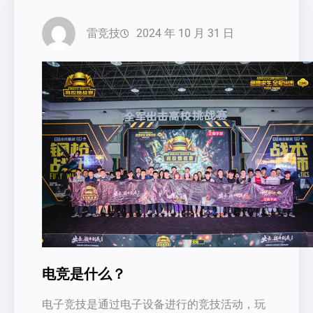
雷竞技
2024 年 10 月 31 日
电竞是什么？
电子竞技是通过电子设备进行的竞技活动，玩