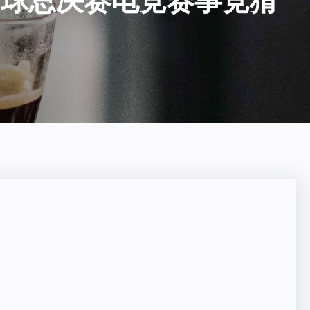
全球总决赛电竞赛事竞猜