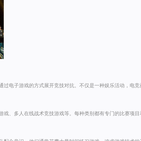
通过电子游戏的方式展开竞技对抗。不仅是一种娱乐活动，电竞
游戏、多人在线战术竞技游戏等。每种类别都有专门的比赛项目