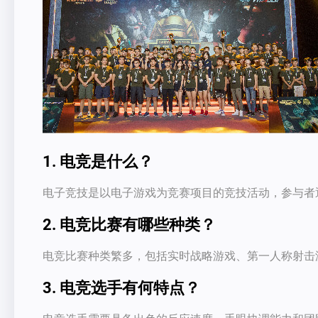
1. 电竞是什么？
电子竞技是以电子游戏为竞赛项目的竞技活动，参与者
2. 电竞比赛有哪些种类？
电竞比赛种类繁多，包括实时战略游戏、第一人称射击
3. 电竞选手有何特点？