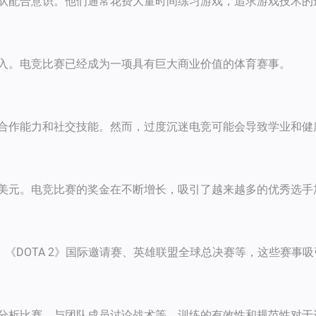
队配合意识。他们通常花费大量时间练习游戏，追求游戏技术的
入。电竞比赛已经成为一项具有巨大商业价值的体育赛事。
合作能力和社交技能。然而，过度沉迷电竞可能会导致学业和健
美元。电竞比赛的奖金在不断增长，吸引了越来越多的优秀选手
、《DOTA 2》国际邀请赛、英雄联盟全球总决赛等，这些赛事
分析比赛、与团队成员讨论战术等。训练的有效性和规范性对于