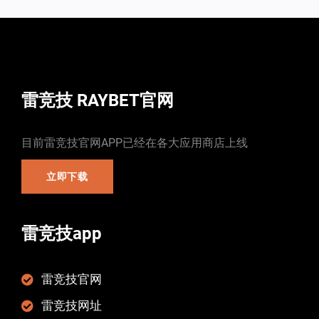
雷竞技 RAYBET官网
目前雷竞技官网APP已经在各大应用商店上线
立即下载
雷竞技app
雷竞技官网
雷竞技网址