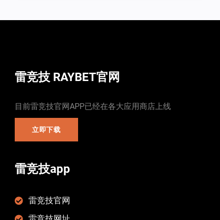
雷竞技 RAYBET官网
目前雷竞技官网APP已经在各大应用商店上线
立即下载
雷竞技app
雷竞技官网
雷竞技网址