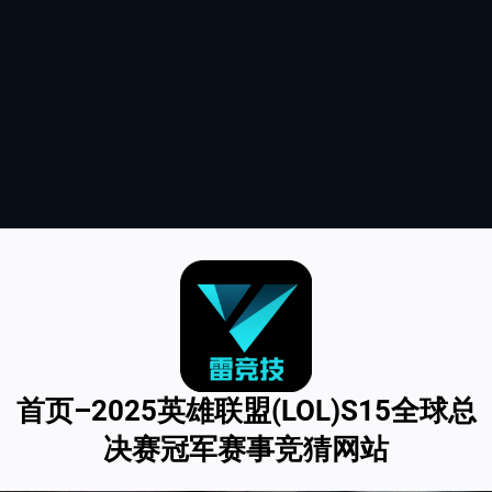
首页–2025英雄联盟(LOL)S15全球总
决赛冠军赛事竞猜网站