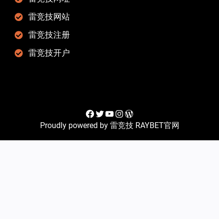
雷竞技网站
雷竞技注册
雷竞技开户
Facebook
Twitter
YouTube
Instagram
WordPress
Proudly powered by 雷竞技 RAYBET官网