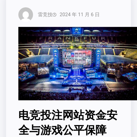
雷竞技
2024 年 11 月 6 日
电竞投注网站资金安
全与游戏公平保障