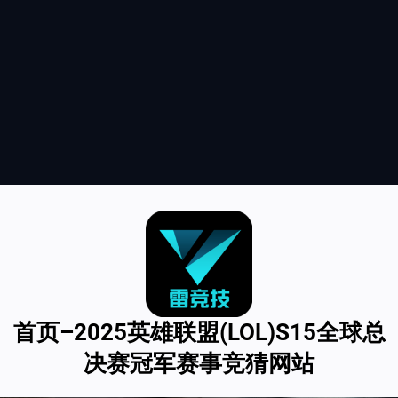
首页–2025英雄联盟(LOL)S15全球总
决赛冠军赛事竞猜网站