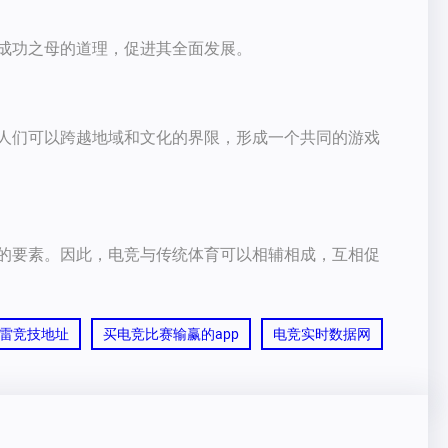
成功之母的道理，促进其全面发展。
人们可以跨越地域和文化的界限，形成一个共同的游戏
的要素。因此，电竞与传统体育可以相辅相成，互相促
et雷竞技地址
买电竞比赛输赢的app
电竞实时数据网