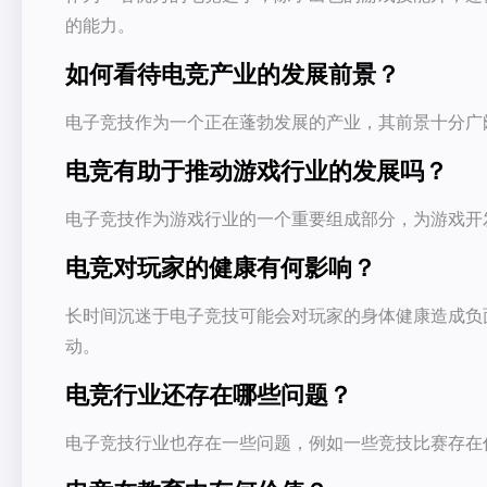
的能力。
如何看待电竞产业的发展前景？
电子竞技作为一个正在蓬勃发展的产业，其前景十分广
电竞有助于推动游戏行业的发展吗？
电子竞技作为游戏行业的一个重要组成部分，为游戏开
电竞对玩家的健康有何影响？
长时间沉迷于电子竞技可能会对玩家的身体健康造成负
动。
电竞行业还存在哪些问题？
电子竞技行业也存在一些问题，例如一些竞技比赛存在