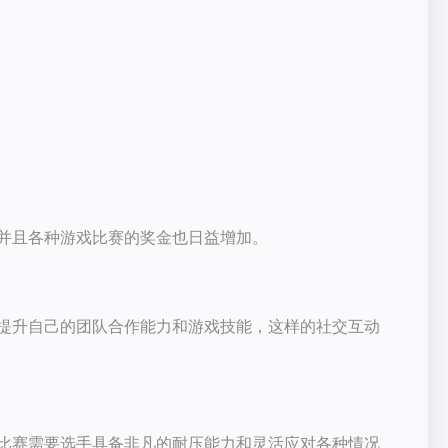
并且各种游戏比赛的奖金也日益增加。
提升自己的团队合作能力和游戏技能，这样的社交互动
比赛需要选手具备非凡的耐压能力和灵活应对各种情况