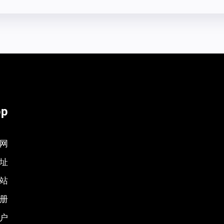
p
网
址
站
册
户