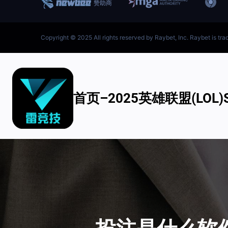
跳
至
内
首页–2025英雄联盟(LO
容