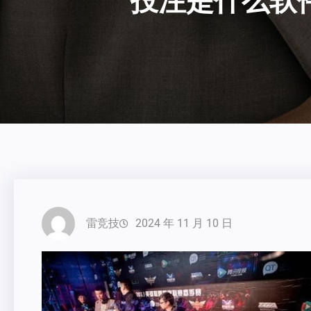
投注是什么软
雷竞技
2024 年 11 月 10 日