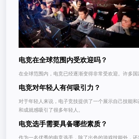
电竞在全球范围内受欢迎吗？
在全球范围内，电竞已经逐渐变得非常受欢迎。许多国
电竞对年轻人有何吸引力？
对于年轻人来说，电子竞技提供了一个展示自己技能和
和成就感吸引了很多年轻人。
电竞选手需要具备哪些素质？
作为一名优秀的电竞选手，除了出色的游戏技能外，还