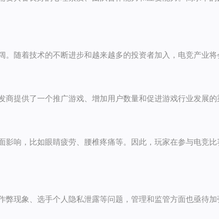
阔。随着技术的不断进步和越来越多的投资者加入，电竞产业将
发商提供了一个推广游戏、增加用户数量和促进游戏行业发展的
面影响，比如眼睛疲劳、腰椎疼痛等。因此，玩家在参与电竞比
作弊现象、选手个人隐私泄露等问题，管理和监管方面也亟待加