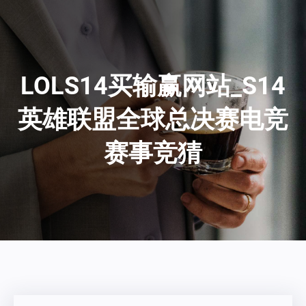
LOLS14买输赢网站_S14
英雄联盟全球总决赛电竞
赛事竞猜