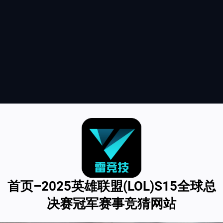
首页–2025英雄联盟(LOL)S15全球总
决赛冠军赛事竞猜网站