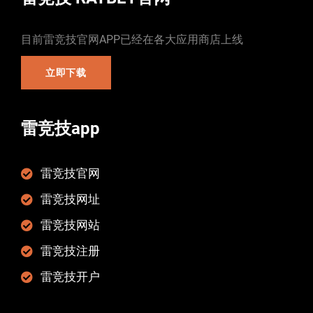
目前雷竞技官网APP已经在各大应用商店上线
立即下载
雷竞技app
雷竞技官网
雷竞技网址
雷竞技网站
雷竞技注册
雷竞技开户