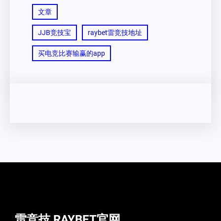
文章
JJB竞技宝
raybet雷竞技地址
买电竞比赛输赢的app
雷竞技 RAYBET官网