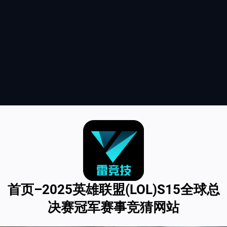
首页–2025英雄联盟(LOL)S15全球总
决赛冠军赛事竞猜网站