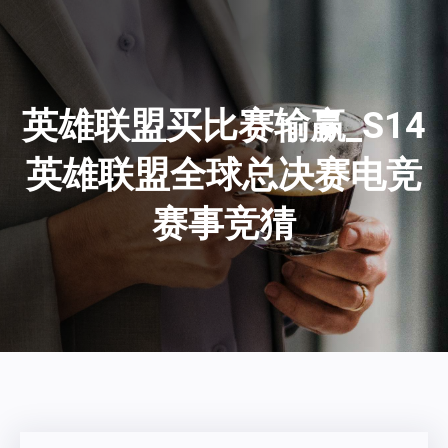
英雄联盟买比赛输赢_S14
英雄联盟全球总决赛电竞
赛事竞猜