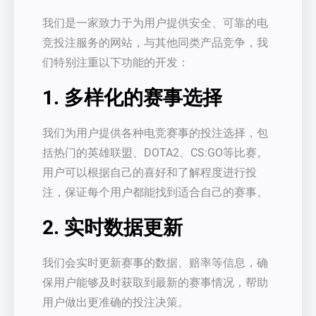
我们是一家致力于为用户提供安全、可靠的电
竞投注服务的网站，与其他同类产品竞争，我
们特别注重以下功能的开发：
1. 多样化的赛事选择
我们为用户提供各种电竞赛事的投注选择，包
括热门的英雄联盟、DOTA2、CS:GO等比赛。
用户可以根据自己的喜好和了解程度进行投
注，保证每个用户都能找到适合自己的赛事。
2. 实时数据更新
我们会实时更新赛事的数据、赔率等信息，确
保用户能够及时获取到最新的赛事情况，帮助
用户做出更准确的投注决策。