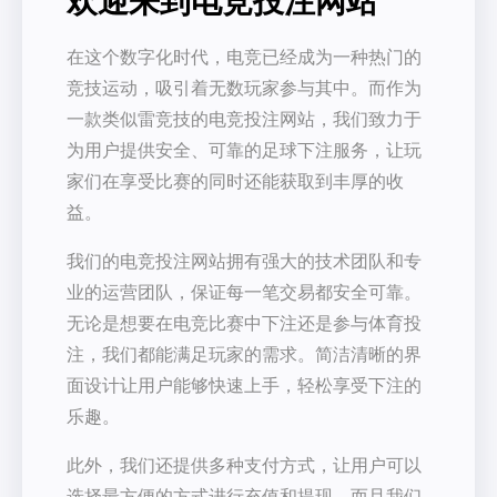
欢迎来到电竞投注网站
在这个数字化时代，电竞已经成为一种热门的
竞技运动，吸引着无数玩家参与其中。而作为
一款类似雷竞技的电竞投注网站，我们致力于
为用户提供安全、可靠的足球下注服务，让玩
家们在享受比赛的同时还能获取到丰厚的收
益。
我们的电竞投注网站拥有强大的技术团队和专
业的运营团队，保证每一笔交易都安全可靠。
无论是想要在电竞比赛中下注还是参与体育投
注，我们都能满足玩家的需求。简洁清晰的界
面设计让用户能够快速上手，轻松享受下注的
乐趣。
此外，我们还提供多种支付方式，让用户可以
选择最方便的方式进行充值和提现。而且我们