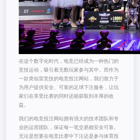
在这个数字化时代，电竞已经成为一种热门的
竞技运动，吸引着无数玩家参与其中。而作为
一款类似雷竞技的电竞投注网站，我们致力于
为用户提供安全、可靠的足球下注服务，让玩
家们在享受比赛的同时还能获取到丰厚的收
益。
我们的电竞投注网站拥有强大的技术团队和专
业的运营团队，保证每一笔交易都安全可靠。
无论是想要在电竞比赛中下注还是参与体育投