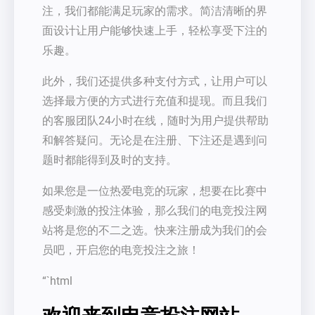
注，我们都能满足玩家的需求。简洁清晰的界
面设计让用户能够快速上手，轻松享受下注的
乐趣。
此外，我们还提供多种支付方式，让用户可以
选择最方便的方式进行充值和提现。而且我们
的客服团队24小时在线，随时为用户提供帮助
和解答疑问。无论是在注册、下注还是遇到问
题时都能得到及时的支持。
如果您是一位热爱电竞的玩家，想要在比赛中
感受刺激的投注体验，那么我们的电竞投注网
站将是您的不二之选。快来注册成为我们的会
员吧，开启您的电竞投注之旅！
“`html