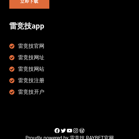
立即下载
雷竞技app
雷竞技官网
雷竞技网址
雷竞技网站
雷竞技注册
雷竞技开户
Facebook
Twitter
YouTube
Instagram
WordPress
Proudly powered by 雷竞技 RAYBET官网