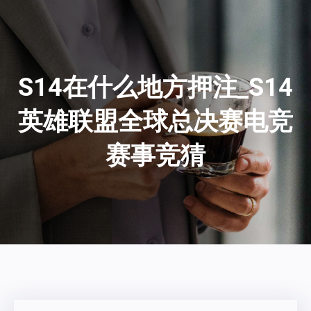
S14在什么地方押注_S14
英雄联盟全球总决赛电竞
赛事竞猜