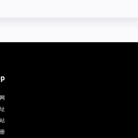
p
网
址
站
册