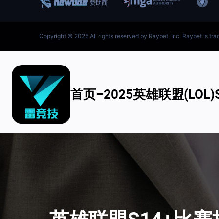
跳
至
内
首页–2025英雄联盟(LO
容