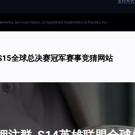
L)S15全球总决赛冠军赛事竞猜网站