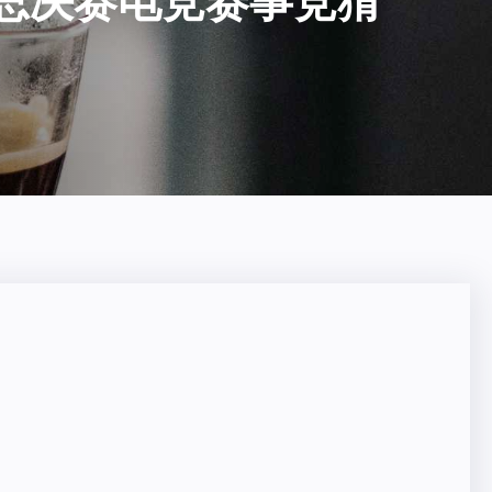
球总决赛电竞赛事竞猜