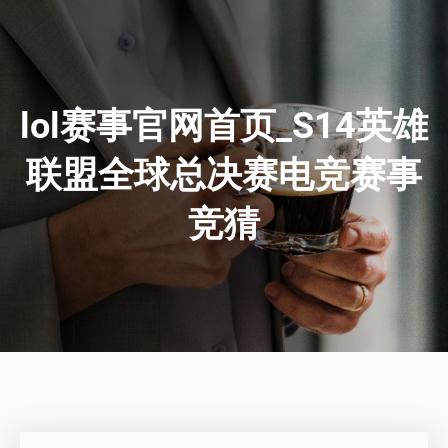
lol赛事官网首页_S14英雄
联盟全球总决赛电竞赛事
竞猜