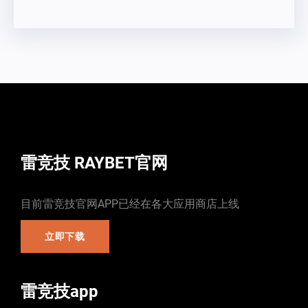
雷竞技 RAYBET官网
目前雷竞技官网APP已经在各大应用商店上线
立即下载
雷竞技app