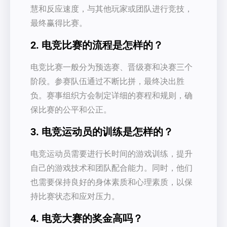
慧和反应速度，与其他玩家或团队进行竞技，
最终赢得比赛。
2. 电竞比赛的流程是怎样的？
电竞比赛一般分为预选赛、晋级赛和决赛三个
阶段。参赛队伍通过不断比拼，最终决出胜
负。赛事组织方会制定详细的赛程和规则，确
保比赛的公平和公正。
3. 电竞运动员的训练是怎样的？
电竞运动员需要进行长时间的游戏训练，提升
自己的游戏技术和团队配合能力。同时，他们
也需要保持良好的身体素质和心理素质，以保
持比赛状态和应对压力。
4. 电竞大赛的奖金高吗？