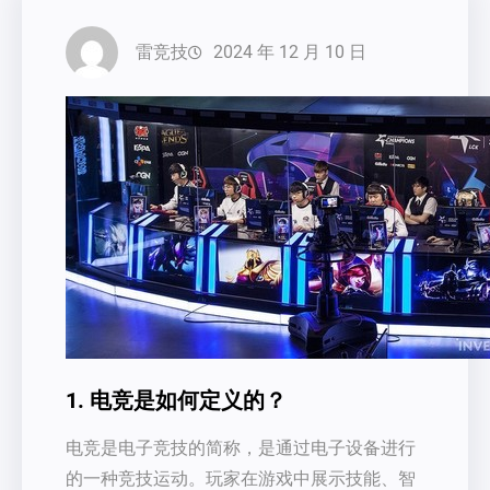
雷竞技
2024 年 12 月 10 日
1. 电竞是如何定义的？
电竞是电子竞技的简称，是通过电子设备进行
的一种竞技运动。玩家在游戏中展示技能、智