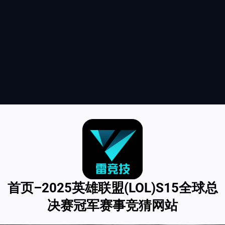
首页–2025英雄联盟(LOL)S15全球总
决赛冠军赛事竞猜网站