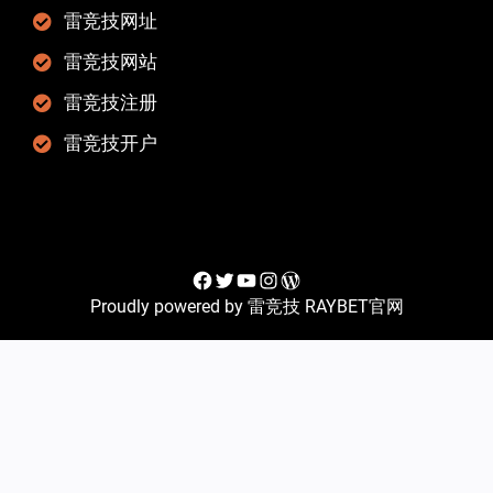
雷竞技网址
雷竞技网站
雷竞技注册
雷竞技开户
Facebook
Twitter
YouTube
Instagram
WordPress
Proudly powered by 雷竞技 RAYBET官网