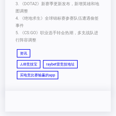
3. 《DOTA2》新赛季更新发布，新增英雄和地
图调整
4. 《绝地求生》全球锦标赛参赛队伍遭遇偷签
事件
5. 《CS:GO》职业选手转会热潮，多支战队进
行阵容调整
资讯
JJB竞技宝
raybet雷竞技地址
买电竞比赛输赢的app