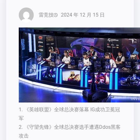
雷竞技
2024 年 12 月 15 日
1. 《英雄联盟》全球总决赛落幕 IG成功卫冕冠
军
2. 《守望先锋》全球总决赛选手遭遇Ddos黑客
攻击