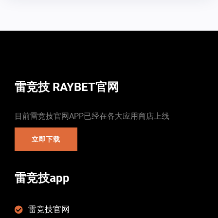
雷竞技 RAYBET官网
目前雷竞技官网APP已经在各大应用商店上线
立即下载
雷竞技app
雷竞技官网