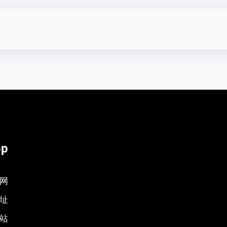
p
网
址
站