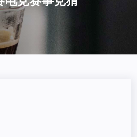
决赛电竞赛事竞猜