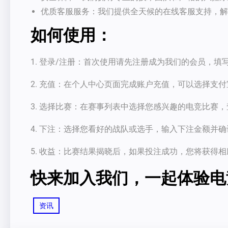
优质客服服务：我们提供全天候的在线客服支持，解
如何使用：
1. 登录/注册：首次使用请先注册成为我们的会员，
2. 充值：在个人中心页面完成账户充值，可以选择支
3. 选择比赛：在赛事列表中选择您感兴趣的电竞比赛
4. 下注：选择您看好的战队或选手，输入下注金额并
5. 收益：比赛结果揭晓后，如果投注成功，您将获得
快来加入我们，一起体验电
资讯