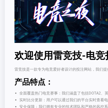
欢迎使用雷竞技-电竞
雷竞技是一款专为电竞爱好者设计的投注网站，我们提
产品特点：
全面覆盖热门电竞赛事：我们涵盖了包括DOTA2、
实时比分更新：用户可以通过我们的平台实时查看电
安全保障：我们拥有专业的技术团队和严格的风控系