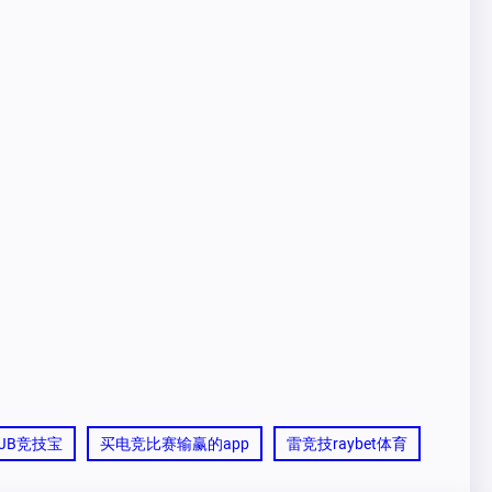
JJB竞技宝
买电竞比赛输赢的app
雷竞技raybet体育