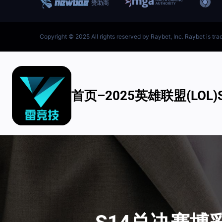
跳
至
内
首页–2025英雄联盟(LO
容