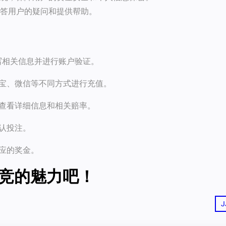
答用户的疑问和提供帮助。
填写相关信息并进行账户验证。
付宝、微信等不同方式进行充值。
，查看详细信息和相关赔率。
确认投注。
相应的奖金。
竞的魅力吧！