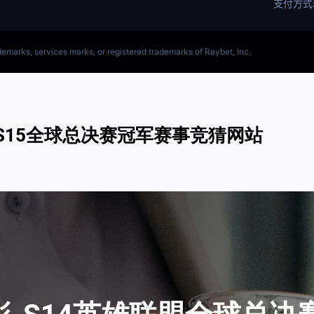
L)S15全球总决赛冠军赛事竞猜网站