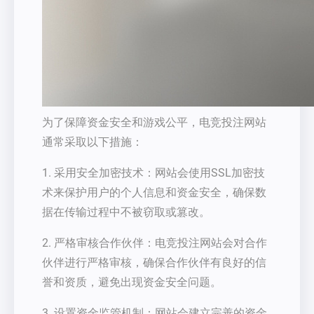
为了保障资金安全和游戏公平，电竞投注网站
通常采取以下措施：
1. 采用安全加密技术：网站会使用SSL加密技
术来保护用户的个人信息和资金安全，确保数
据在传输过程中不被窃取或篡改。
2. 严格审核合作伙伴：电竞投注网站会对合作
伙伴进行严格审核，确保合作伙伴有良好的信
誉和资质，避免出现资金安全问题。
3. 设置资金监管机制：网站会建立完善的资金