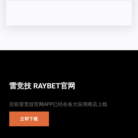
雷竞技 RAYBET官网
目前雷竞技官网APP已经在各大应用商店上线
立即下载