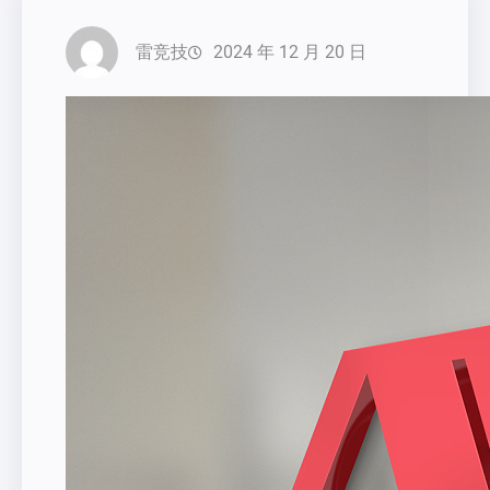
雷竞技
2024 年 12 月 20 日