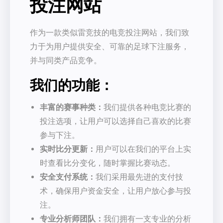
投注网站
作为一款类似雷竞技的电竞投注网站，我们致
力于为用户提供安全、可靠的足球下注服务，
并与同类产品竞争。
我们的功能：
丰富的赛事种类：
我们提供各种电竞比赛的
投注选项，让用户可以选择自己喜欢的比赛
参与下注。
实时比分更新：
用户可以在我们的平台上实
时查看比分变化，随时掌握比赛动态。
安全支付系统：
我们采用最先进的支付技
术，确保用户资金安全，让用户放心参与投
注。
专业分析师团队：
我们拥有一支专业的分析