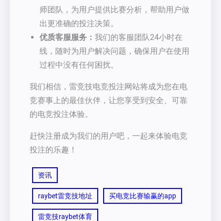
师团队，为用户提供比赛分析，帮助用户做
出更准确的投注决策。
优质客服服务：
我们的客服团队24小时在
线，随时为用户解决问题，确保用户在使用
过程中没有任何困扰。
我们相信，雷竞技电竞投注网站将成为您在电
竞赛事上的最佳伙伴，让您享受到安全、可靠
的电竞投注体验。
赶快注册成为我们的用户吧，一起来体验电竞
投注的乐趣！
资讯
raybet雷竞技地址
买电竞比赛输赢的app
雷竞技raybet体育