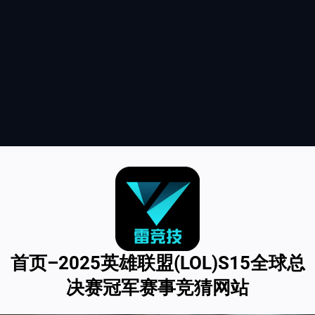
首页–2025英雄联盟(LOL)S15全球总
决赛冠军赛事竞猜网站