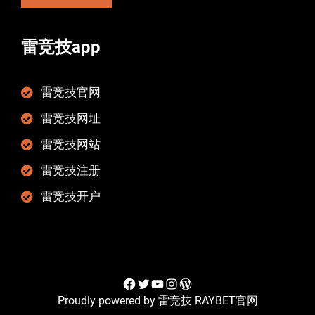
雷竞技app
雷竞技官网
雷竞技网址
雷竞技网站
雷竞技注册
雷竞技开户
Facebook
Twitter
YouTube
Instagram
WordPress
Proudly powered by 雷竞技 RAYBET官网