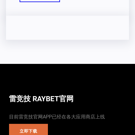
雷竞技 RAYBET官网
目前雷竞技官网APP已经在各大应用商店上线
立即下载