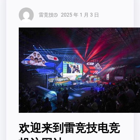
雷竞技
2025 年 1 月 3 日
欢迎来到雷竞技电竞