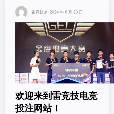
雷竞技
2024 年 6 月 23 日
欢迎来到雷竞技电竞
投注网站！