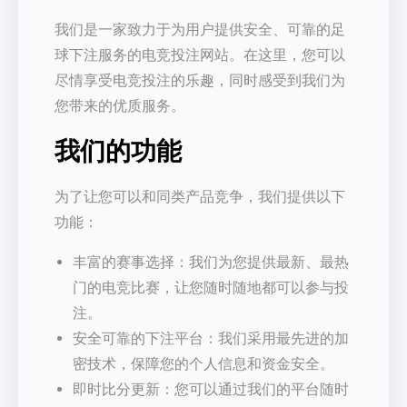
我们是一家致力于为用户提供安全、可靠的足
球下注服务的电竞投注网站。在这里，您可以
尽情享受电竞投注的乐趣，同时感受到我们为
您带来的优质服务。
我们的功能
为了让您可以和同类产品竞争，我们提供以下
功能：
丰富的赛事选择：我们为您提供最新、最热
门的电竞比赛，让您随时随地都可以参与投
注。
安全可靠的下注平台：我们采用最先进的加
密技术，保障您的个人信息和资金安全。
即时比分更新：您可以通过我们的平台随时