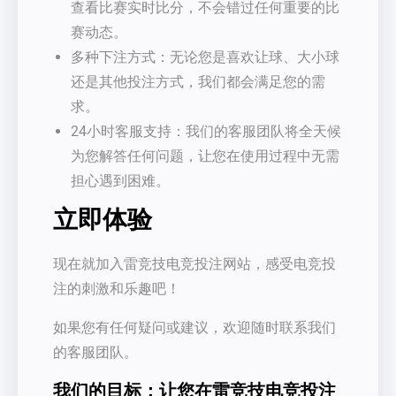
查看比赛实时比分，不会错过任何重要的比
赛动态。
多种下注方式：无论您是喜欢让球、大小球
还是其他投注方式，我们都会满足您的需
求。
24小时客服支持：我们的客服团队将全天候
为您解答任何问题，让您在使用过程中无需
担心遇到困难。
立即体验
现在就加入雷竞技电竞投注网站，感受电竞投
注的刺激和乐趣吧！
如果您有任何疑问或建议，欢迎随时联系我们
的客服团队。
我们的目标：让您在雷竞技电竞投注