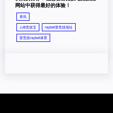
网站中获得最好的体验！
资讯
JJB竞技宝
raybet雷竞技地址
雷竞技raybet体育