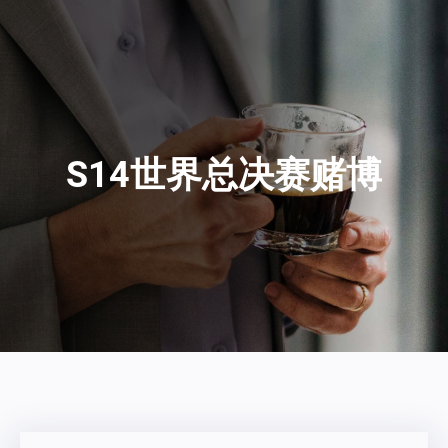
S14世界总决赛赌博