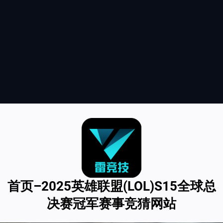
首页–2025英雄联盟(LOL)S15全球总
决赛冠军赛事竞猜网站