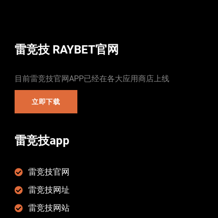
雷竞技 RAYBET官网
目前雷竞技官网APP已经在各大应用商店上线
立即下载
雷竞技app
雷竞技官网
雷竞技网址
雷竞技网站