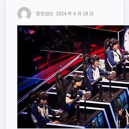
雷竞技
2024 年 6 月 28 日