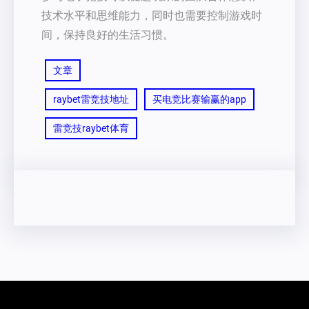
技术水平和思维能力，同时也需要控制游戏时
间，保持良好的生活习惯。
文章
raybet雷竞技地址
买电竞比赛输赢的app
雷竞技raybet体育