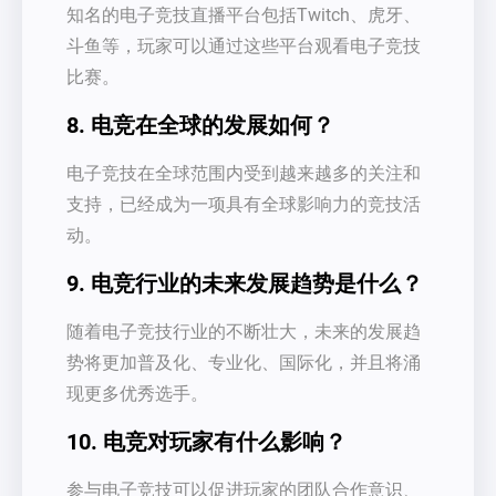
知名的电子竞技直播平台包括Twitch、虎牙、
斗鱼等，玩家可以通过这些平台观看电子竞技
比赛。
8. 电竞在全球的发展如何？
电子竞技在全球范围内受到越来越多的关注和
支持，已经成为一项具有全球影响力的竞技活
动。
9. 电竞行业的未来发展趋势是什么？
随着电子竞技行业的不断壮大，未来的发展趋
势将更加普及化、专业化、国际化，并且将涌
现更多优秀选手。
10. 电竞对玩家有什么影响？
参与电子竞技可以促进玩家的团队合作意识、