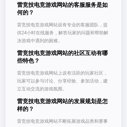
雷竞技电竞游戏网站的客服服务是如
何的？
雷竞技电竞游戏网站设有专业的客服团队，提
供24小时在线服务，解答玩家的问题和帮助解
决游戏中遇到的困难。
雷竞技电竞游戏网站的社区互动有哪
些特色？
雷竞技电竞游戏网站上设有活跃的玩家社区，
玩家可以参与讨论、分享经验、参加活动，建
立互动交流的游戏氛围。
雷竞技电竞游戏网站的发展规划是怎
样的？
雷竞技电竞游戏网站不断拓展游戏品类和赛事