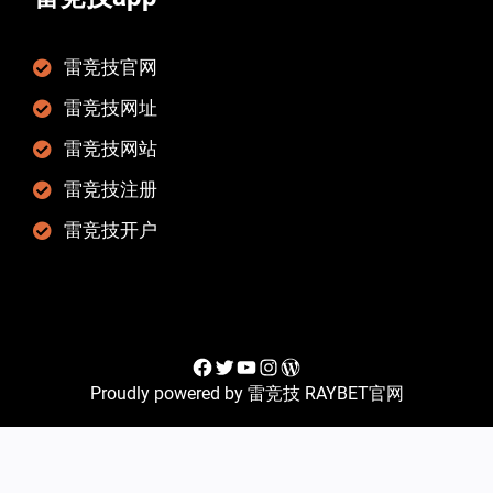
雷竞技官网
雷竞技网址
雷竞技网站
雷竞技注册
雷竞技开户
Facebook
Twitter
YouTube
Instagram
WordPress
Proudly powered by 雷竞技 RAYBET官网