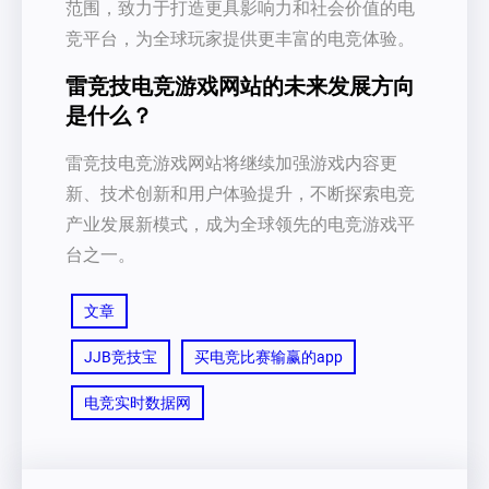
范围，致力于打造更具影响力和社会价值的电
竞平台，为全球玩家提供更丰富的电竞体验。
雷竞技电竞游戏网站的未来发展方向
是什么？
雷竞技电竞游戏网站将继续加强游戏内容更
新、技术创新和用户体验提升，不断探索电竞
产业发展新模式，成为全球领先的电竞游戏平
台之一。
文章
JJB竞技宝
买电竞比赛输赢的app
电竞实时数据网