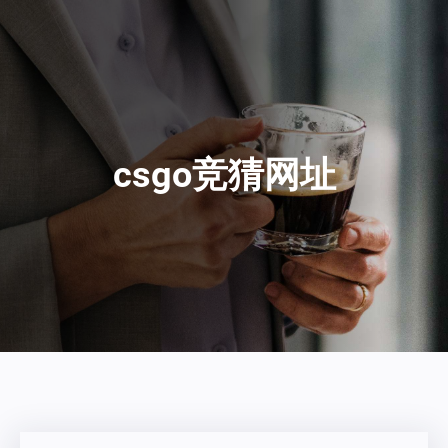
csgo竞猜网址