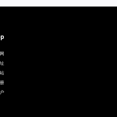
p
网
址
站
册
户