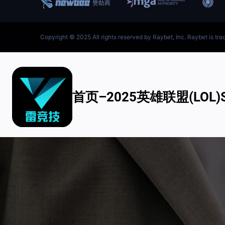
跳
至
内
首页–2025英雄联盟(LO
容