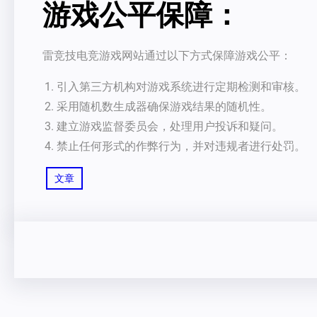
游戏公平保障：
雷竞技电竞游戏网站通过以下方式保障游戏公平：
引入第三方机构对游戏系统进行定期检测和审核。
采用随机数生成器确保游戏结果的随机性。
建立游戏监督委员会，处理用户投诉和疑问。
禁止任何形式的作弊行为，并对违规者进行处罚。
文章