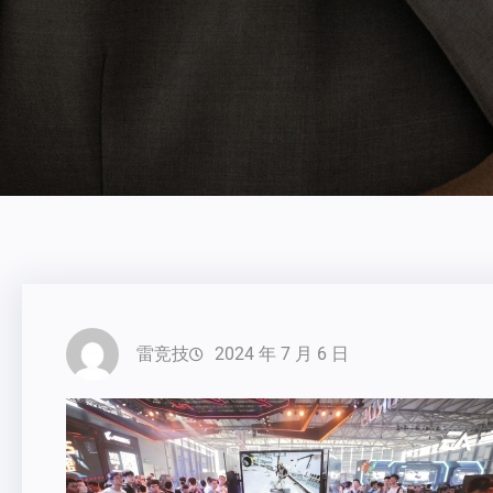
雷竞技
2024 年 7 月 6 日