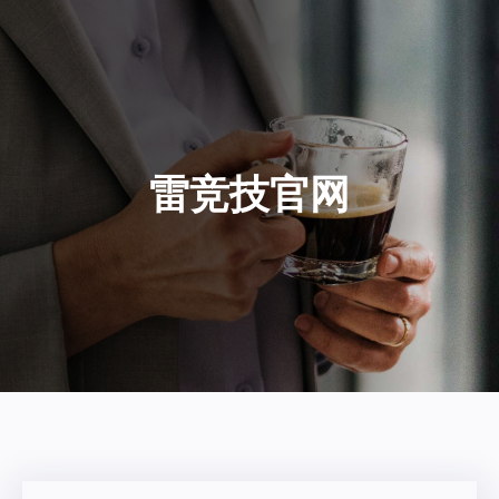
雷竞技官网