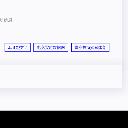
动信息。
JJB竞技宝
电竞实时数据网
雷竞技raybet体育