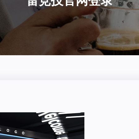
雷竞技官网登录