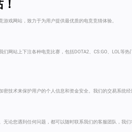
站！
竞游戏网站，致力于为用户提供最优质的电竞竞猜体验。
们网站上下注各种电竞比赛，包括DOTA2、CS:GO、LOL
加密技术来保护用户的个人信息和资金安全。我们的交易系统经
。无论您遇到任何问题，都可以随时联系我们的客服团队，我们