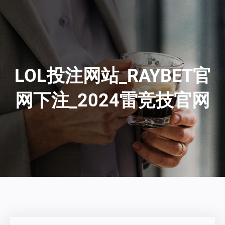
LOL投注网站_RAYBET官
网下注_2024雷竞技官网