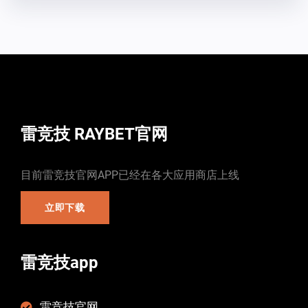
雷竞技 RAYBET官网
目前雷竞技官网APP已经在各大应用商店上线
立即下载
雷竞技app
雷竞技官网