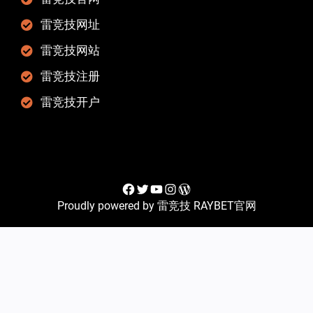
雷竞技网址
雷竞技网站
雷竞技注册
雷竞技开户
Facebook
Twitter
YouTube
Instagram
WordPress
Proudly powered by 雷竞技 RAYBET官网