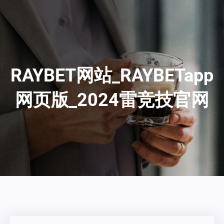
RAYBET网站_RAYBETapp
网页版_2024雷竞技官网