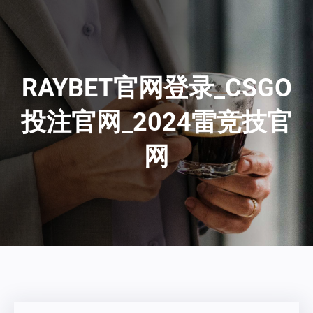
RAYBET官网登录_CSGO
投注官网_2024雷竞技官
网