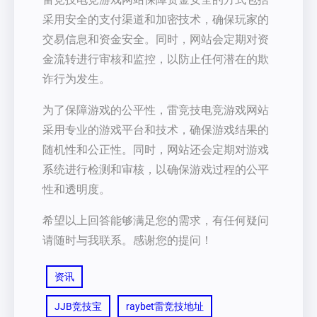
采用安全的支付渠道和加密技术，确保玩家的
交易信息和资金安全。同时，网站会定期对资
金流转进行审核和监控，以防止任何潜在的欺
诈行为发生。
为了保障游戏的公平性，雷竞技电竞游戏网站
采用专业的游戏平台和技术，确保游戏结果的
随机性和公正性。同时，网站还会定期对游戏
系统进行检测和审核，以确保游戏过程的公平
性和透明度。
希望以上回答能够满足您的需求，有任何疑问
请随时与我联系。感谢您的提问！
资讯
JJB竞技宝
raybet雷竞技地址