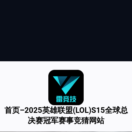
首页–2025英雄联盟(LOL)S15全球总
决赛冠军赛事竞猜网站