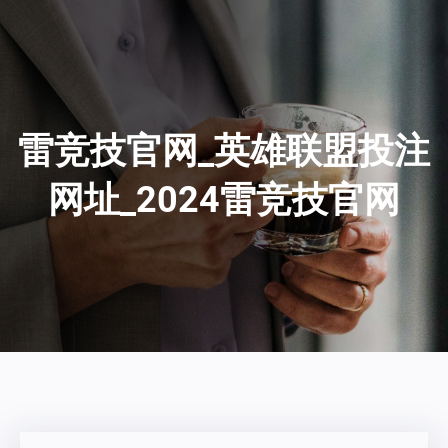
雷竞技官网_英雄联盟投注
网址_2024雷竞技官网