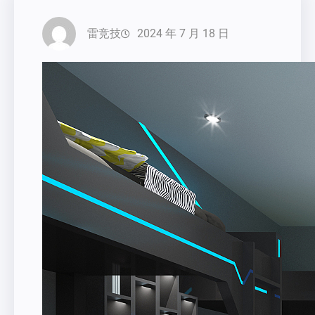
雷竞技
2024 年 7 月 18 日