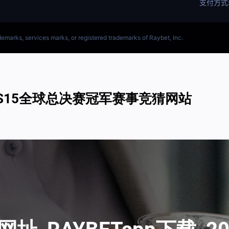
L)S15全球总决赛冠军赛事竞猜网站