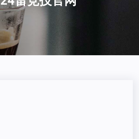
024雷竞技官网