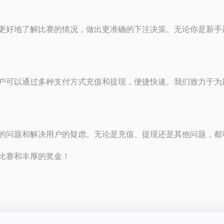
更好地了解比赛的情况，做出更准确的下注决策。无论你是新手
户可以通过多种支付方式充值和提现，便捷快速。我们致力于为
的问题和解决用户的疑虑。无论是充值、提现还是其他问题，都
比赛和丰厚的奖金！