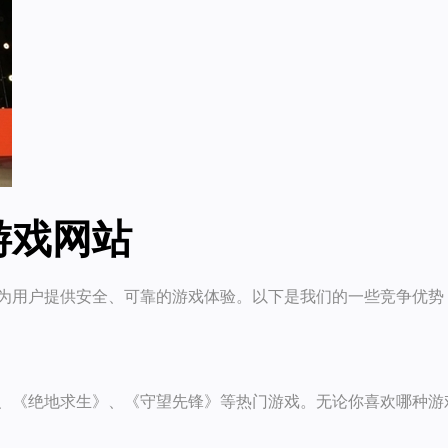
游戏网站
为用户提供安全、可靠的游戏体验。以下是我们的一些竞争优势
、《绝地求生》、《守望先锋》等热门游戏。无论你喜欢哪种游