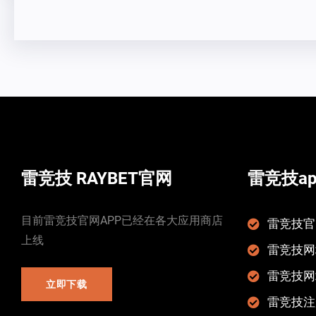
雷竞技 RAYBET官网
雷竞技ap
目前雷竞技官网APP已经在各大应用商店
雷竞技官
上线
雷竞技网
雷竞技网
立即下载
雷竞技注