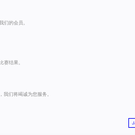
为我们的会员。
待比赛结果。
，我们将竭诚为您服务。