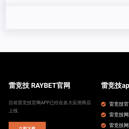
雷竞技 RAYBET官网
雷竞技ap
目前雷竞技官网APP已经在各大应用商店
雷竞技官
上线
雷竞技网
雷竞技网
立即下载