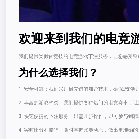
欢迎来到我们的电竞
我们提供类似雷竞技的电竞游戏下注服务，让您感受到
为什么选择我们？
1. 安全可靠：我们采用最先进的加密技术，确保您的
2. 丰富的游戏种类：我们提供各种热门的电竞赛事，
3. 快速便捷的下注服务：只需几步操作，即可参与到
4. 实时比分和赔率：随时掌握比赛动态，做出更准确