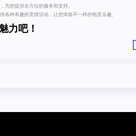
，为您提供全方位的服务和支持。
供各种有趣的竞猜活动，让您体验不一样的电竞乐趣。
魅力吧！