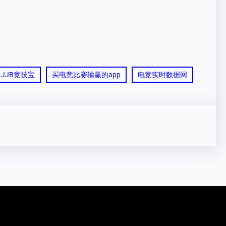
JJB竞技宝
买电竞比赛输赢的app
电竞实时数据网