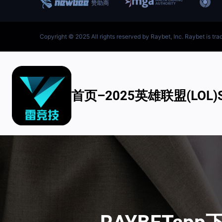
跳
至
内
首页–2025英雄联盟(LO
容