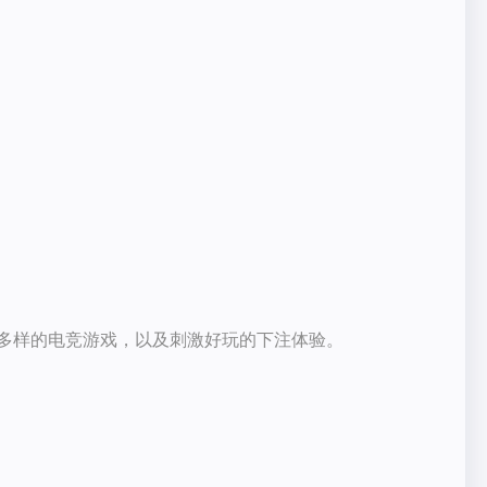
多样的电竞游戏，以及刺激好玩的下注体验。