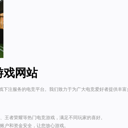
游戏网站
戏下注服务的电竞平台。我们致力于为广大电竞爱好者提供丰富
、王者荣耀等热门电竞游戏，满足不同玩家的喜好。
账户和资金安全，让您放心游戏。