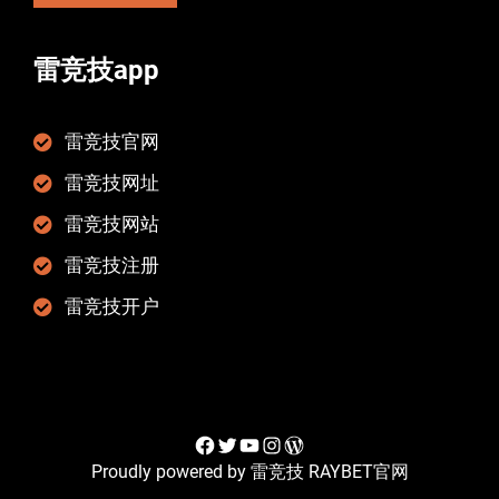
雷竞技app
雷竞技官网
雷竞技网址
雷竞技网站
雷竞技注册
雷竞技开户
Facebook
Twitter
YouTube
Instagram
WordPress
Proudly powered by 雷竞技 RAYBET官网