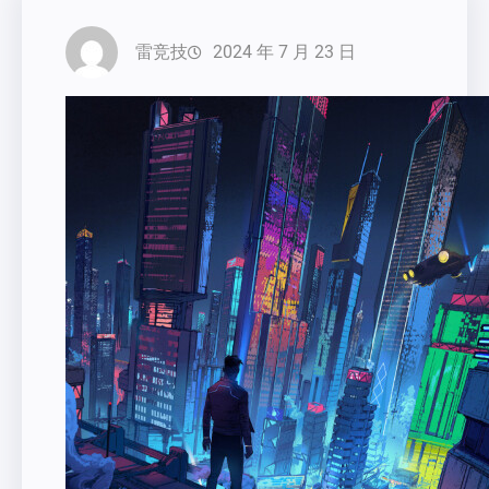
雷竞技
2024 年 7 月 23 日