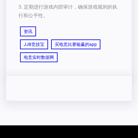
3. 定期进行游戏内部审计，确保游戏规则的执
行和公平性。
资讯
JJB竞技宝
买电竞比赛输赢的app
电竞实时数据网