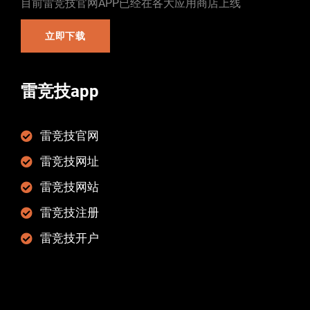
目前雷竞技官网APP已经在各大应用商店上线
立即下载
雷竞技app
雷竞技官网
雷竞技网址
雷竞技网站
雷竞技注册
雷竞技开户