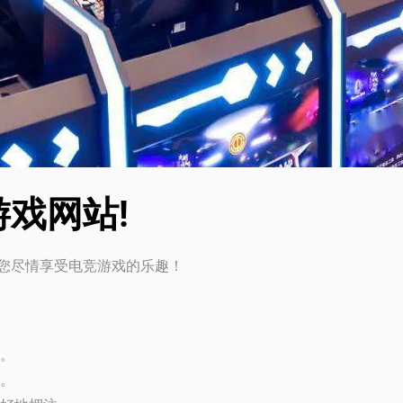
戏网站!
您尽情享受电竞游戏的乐趣！
。
。