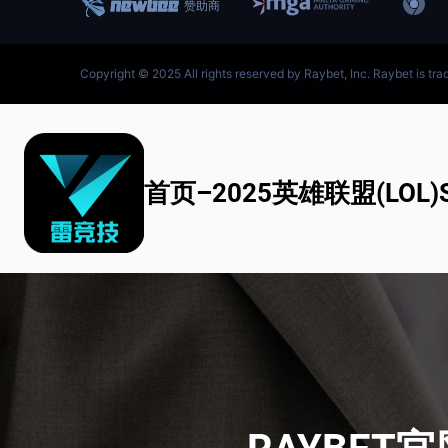
跳
至
内
首页–2025英雄联盟(LO
容