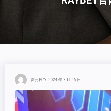
RAYBET官
雷竞技
2024 年 7 月 26 日