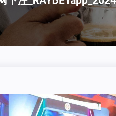
网下注_RAYBETapp_2