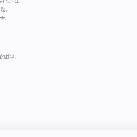
好地押注。
问题。
全。
的胜率。