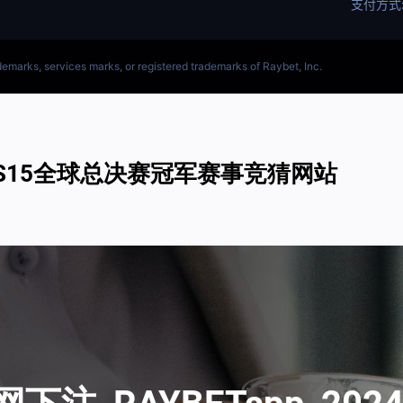
L)S15全球总决赛冠军赛事竞猜网站