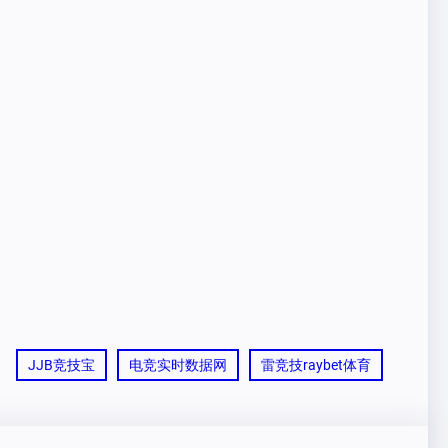
JJB竞技宝
电竞实时数据网
雷竞技raybet体育