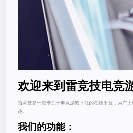
欢迎来到雷竞技电竞
雷竞技是一款专注于电竞游戏下注的在线平台，为广大
趣。
我们的功能：