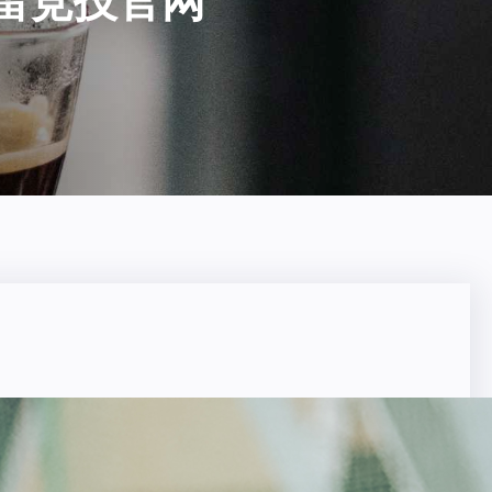
4雷竞技官网